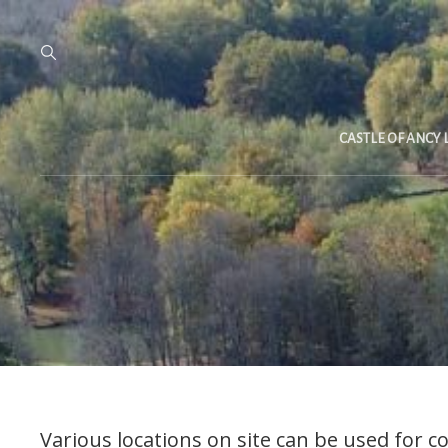
CASTLE OF ANCY 
Various locations on site can be used for co