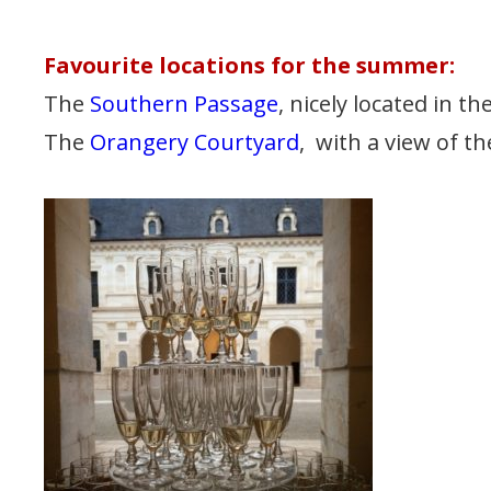
Favourite locations for the summer:
The
Southern Passage
, nicely located in 
The
Orangery Courtyard
, with a view of t