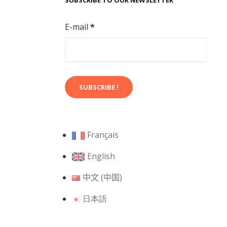
SUBSCRIBE TO OUR NEWSLETTER
E-mail
*
Français
English
中文 (中国)
日本語