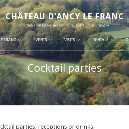
CHÂTEAU D'ANCY LE FRANC
Un Palais De La Renaissance Italienne En Bourgogne
LE FRANC
EVENTS
VISITS
RENTALS
O
Cocktail parties
cktail parties, receptions or drinks.