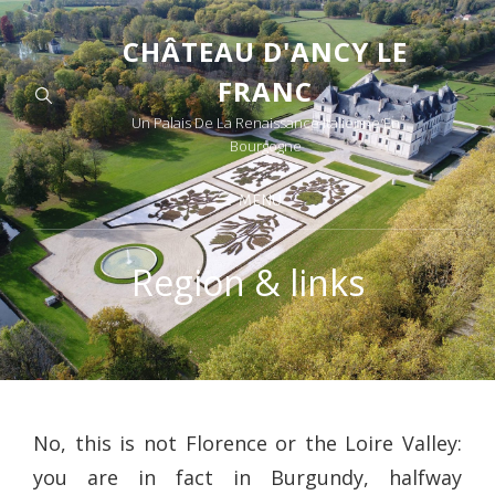
CHÂTEAU D'ANCY LE
FRANC
Un Palais De La Renaissance Italienne En
Bourgogne
MENU
Region & links
No, this is not Florence or the Loire Valley:
you are in fact in Burgundy, halfway