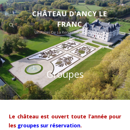
CHÂTEAU D'ANCY LE
FRANC
Un Palais De La Renaissance Italienne En
Bourgogne
MENU
Groupes
Le château est ouvert toute l’année pour
les
groupes sur réservation
.