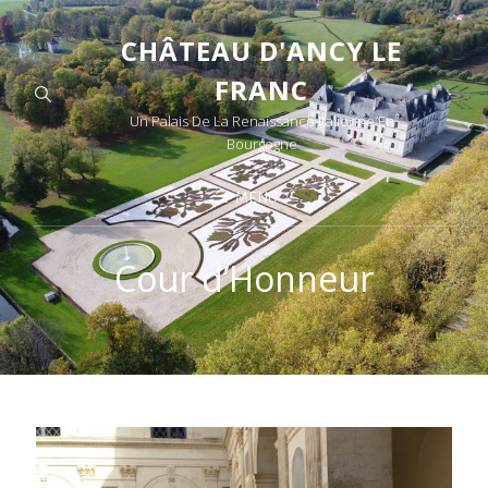
CHÂTEAU D'ANCY LE
FRANC
Un Palais De La Renaissance Italienne En
Bourgogne
MENU
Cour d’Honneur