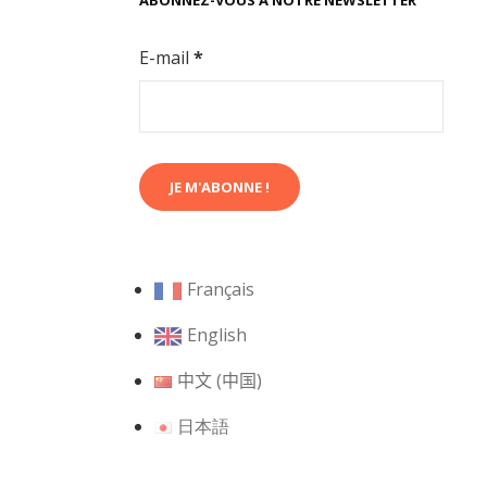
ABONNEZ-VOUS À NOTRE NEWSLETTER
E-mail
*
Français
English
中文 (中国)
日本語