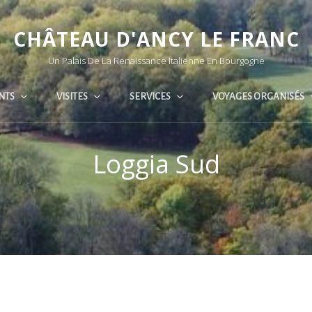
CHÂTEAU D'ANCY LE FRANC
Un Palais De La Renaissance Italienne En Bourgogne
NTS
VISITES
SERVICES
VOYAGES ORGANISÉS
Loggia Sud